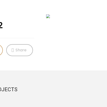
2
Share
OJECTS